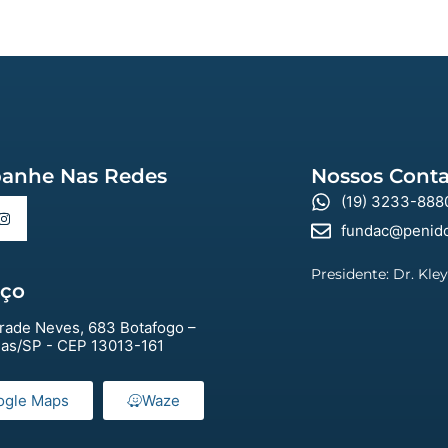
anhe Nas Redes
Nossos Conta
(19) 3233-888
fundac@penido
Presidente: Dr. Kle
eço
rade Neves, 683 Botafogo –
as/SP - CEP 13013-161
ogle Maps
Waze